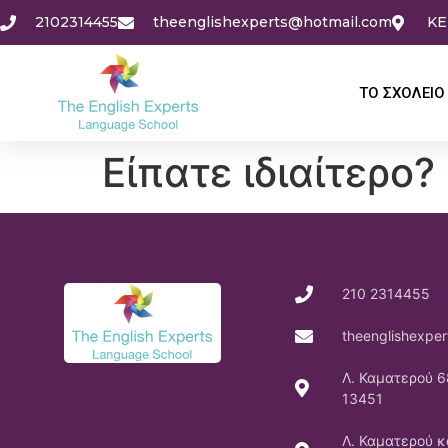
2102314455
theenglishexperts@hotmail.com
KE
ΤΟ ΣΧΟΛΕΙΟ
Είπατε ιδιαίτερο?
210 2314455
theenglishexpe
Λ. Καματερού 6
13451
Λ. Καματερού κ