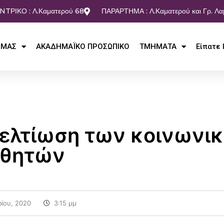
NTΡΙΚΟ : Λ.Καματερού 68
ΠΑΡΑΡΤΗΜΑ : Λ.Καματερού και Γρ. Λ
 ΜΑΣ
ΑΚΑΔΗΜΑΪΚΟ ΠΡΟΣΩΠΙΚΟ
ΤΜΗΜΑΤΑ
Είπατε 
βελτίωση των κοινωνι
αθητών
ρίου, 2020
3:15 μμ