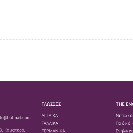
ΓΛΩΣΣΕΣ
THE EN
ΑΓΓΛΙΚΑ
Νηπιακά 
rts@hotmail.com
ΓΑΛΛΙΚΑ
Παιδικά 
8, Καματερό,
ΓΕΡΜΑΝΙΚΑ
Ενήλικες