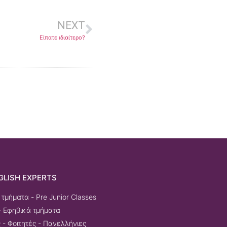
NEXT
Είπατε ιδιαίτερο?
GLISH EXPERTS
τμήματα - Pre Junior Classes
- Εφηβικά τμήματα
 - Φοιτητές - Πανελλήνιες