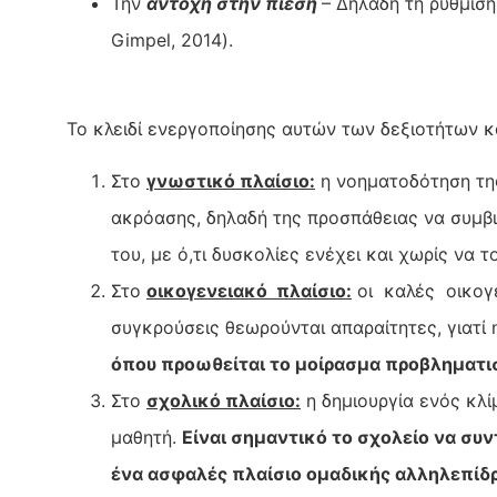
Την
αντοχή στην πίεση
– Δηλαδή τη ρύθμισ
Gimpel, 2014).
Το κλειδί ενεργοποίησης αυτών των δεξιοτήτων κ
Στο
γνωστικό πλαίσιο:
η νοηματοδότηση της
ακρόασης, δηλαδή της προσπάθειας να συμβ
του, με ό,τι δυσκολίες ενέχει και χωρίς να τ
Στο
οικογενειακό
πλαίσιο:
οι καλές οικογε
συγκρούσεις θεωρούνται απαραίτητες, γιατί 
όπου
προωθείται το μοίρασμα προβληματι
Στο
σχολικό πλαίσιο:
η δημιουργία ενός κλί
μαθητή.
Είναι σημαντικό το σχολείο να συν
ένα ασφαλές πλαίσιο ομαδικής αλληλεπίδρα