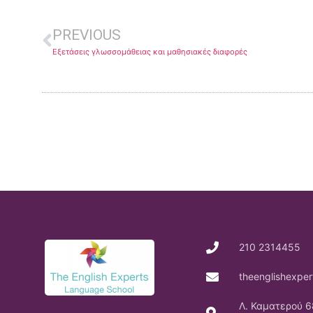
PREVIOUS
Εξετάσεις γλωσσομάθειας και μαθησιακές διαφορές
210 2314455
theenglishexpe
Λ. Καματερού 6